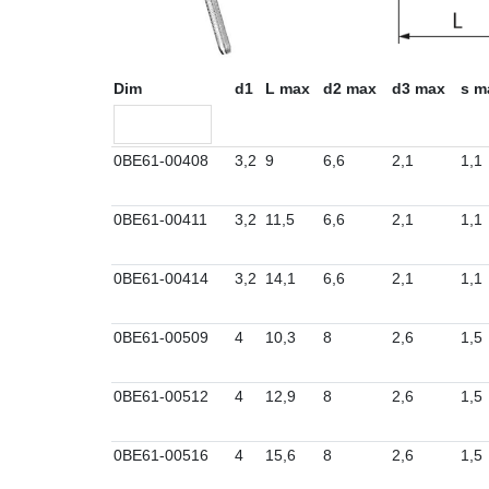
Dim
d1
L max
d2 max
d3 max
s m
0BE61-00408
3,2
9
6,6
2,1
1,1
0BE61-00411
3,2
11,5
6,6
2,1
1,1
0BE61-00414
3,2
14,1
6,6
2,1
1,1
0BE61-00509
4
10,3
8
2,6
1,5
0BE61-00512
4
12,9
8
2,6
1,5
0BE61-00516
4
15,6
8
2,6
1,5