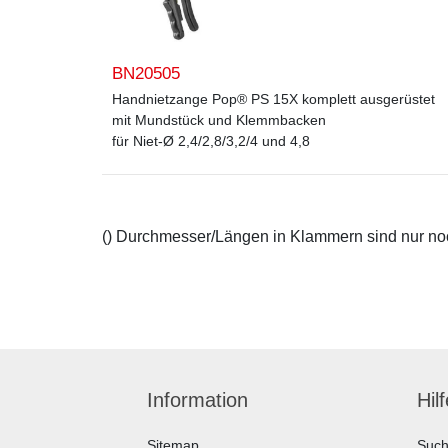
BN20505
Handnietzange Pop® PS 15X komplett ausgerüstet
mit Mundstück und Klemmbacken
für Niet-Ø 2,4/2,8/3,2/4 und 4,8
() Durchmesser/Längen in Klammern sind nur noch
Information
Hil
Sitemap
Suc