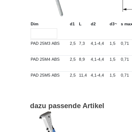
Dim
d1
L
d2
d3~
s ma
PAD 25M3 ABS
2,5
7,3
4,1-4,4
1,5
0,71
PAD 25M4 ABS
2,5
8,9
4,1-4,4
1,5
0,71
PAD 25M5 ABS
2,5
11,4
4,1-4,4
1,5
0,71
dazu passende Artikel