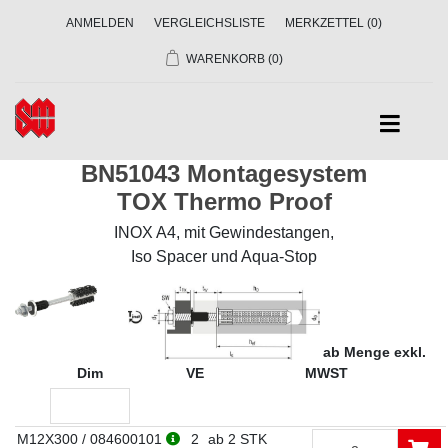
ANMELDEN
VERGLEICHSLISTE
MERKZETTEL
(0)
WARENKORB
(0)
BN51043 Montagesystem
TOX Thermo Proof
INOX A4, mit Gewindestangen,
Iso Spacer und Aqua-Stop
Preise in CHF ab Menge exkl.
Dim
VE
MWST
M12X300 / 084600101
2
ab 2 STK