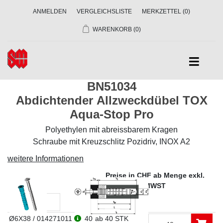
ANMELDEN
VERGLEICHSLISTE
MERKZETTEL
(0)
WARENKORB
(0)
BN51034
Abdichtender Allzweckdübel TOX
Aqua-Stop Pro
Polyethylen mit abreissbarem Kragen
Schraube mit Kreuzschlitz Pozidriv, INOX A2
weitere Informationen
Preise in CHF ab Menge exkl.
Dim
VE
MWST
Ø6X38 / 014271011
40
ab 40 STK