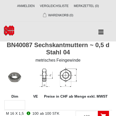
ANMELDEN
VERGLEICHSLISTE
MERKZETTEL
(0)
WARENKORB
(0)
BN40087 Sechskantmuttern ~ 0,5 d
Stahl 04
metrisches Feingewinde
Dim
VE
Preise in CHF ab Menge exkl. MWST
M 16 X 1,5
100
ab 100 STK