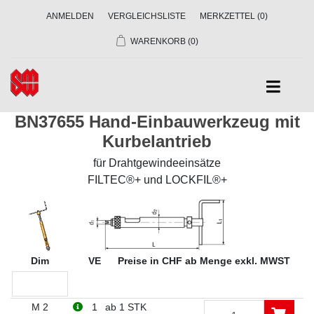
ANMELDEN
VERGLEICHSLISTE
MERKZETTEL
(0)
WARENKORB
(0)
BN37655 Hand-Einbauwerkzeug mit
Kurbelantrieb
für Drahtgewindeeinsätze
FILTEC®+ und LOCKFIL®+
Dim
VE
Preise in CHF ab Menge exkl. MWST
M 2
1
ab 1 STK