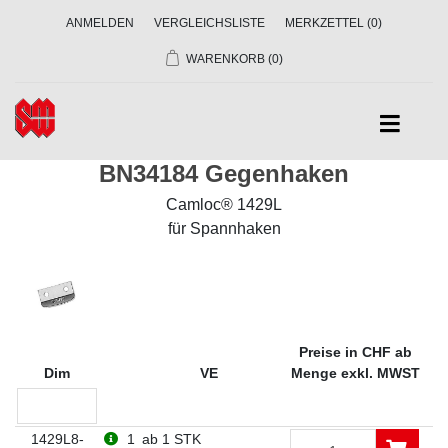
ANMELDEN
VERGLEICHSLISTE
MERKZETTEL
(0)
WARENKORB
(0)
BN34184 Gegenhaken
Camloc® 1429L
für Spannhaken
Preise in CHF ab
Dim
VE
Menge exkl. MWST
1429L8-
1
ab 1 STK