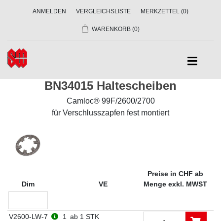
ANMELDEN
VERGLEICHSLISTE
MERKZETTEL
(0)
WARENKORB
(0)
BN34015 Haltescheiben
Camloc® 99F/2600/2700
für Verschlusszapfen fest montiert
Preise in CHF ab
Dim
VE
Menge exkl. MWST
V2600-LW-7
1
ab 1 STK