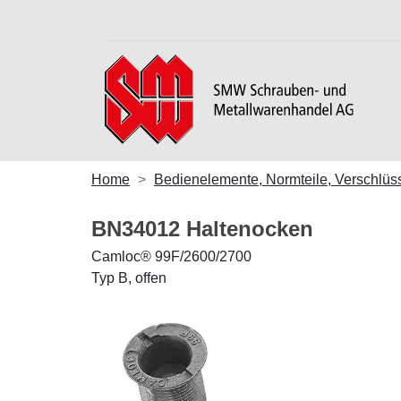
Home
Bedienelemente, Normteile, Verschlüs
BN34012 Haltenocken
Camloc® 99F/2600/2700
Typ B, offen