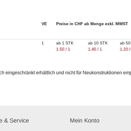
VE
Preise in CHF ab Menge exkl. MWST
1
ab 1 STK
ab 10 STK
ab 50
1.50 / 1
1.40 / 1
1.20 /
 eingeschränkt erhältlich und nicht für Neukonstruktionen em
fe & Service
Mein Konto