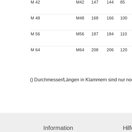
M 42
M42
147
144
85
M 48
M48
168
166
100
M 56
M56
187
184
110
M 64
M64
208
206
120
() Durchmesser/Längen in Klammern sind nur noch
Information
Hil