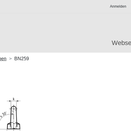
Anmelden
Webse
ben
BN259