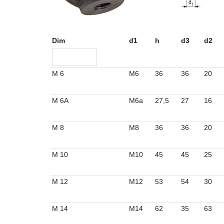
Dim
d1
h
d3
d2
M 6
M6
36
36
20
M 6A
M6a
27,5
27
16
M 8
M8
36
36
20
M 10
M10
45
45
25
M 12
M12
53
54
30
M 14
M14
62
35
63