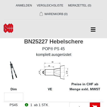
ANMELDEN
VERGLEICHSLISTE
MERKZETTEL
(0)
WARENKORB
(0)
BN25227 Hebelschere
POP® PS 45
komplett ausgerüstet
Preise in CHF ab
Dim
VE
Menge exkl. MWST
PS45
1
ab 1 STK