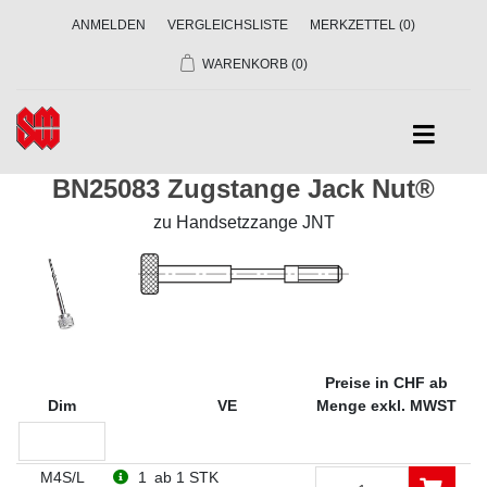
ANMELDEN
VERGLEICHSLISTE
MERKZETTEL
(0)
WARENKORB
(0)
BN25083 Zugstange Jack Nut®
zu Handsetzzange JNT
Preise in CHF ab
Dim
VE
Menge exkl. MWST
M4S/L
1
ab 1 STK