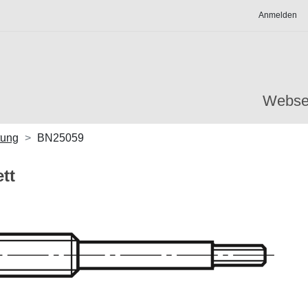
Anmelden
Webse
tung
BN25059
tt