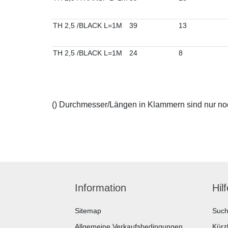
TH 2,5 /BLACK L=1M
39
13
TH 2,5 /BLACK L=1M
24
8
() Durchmesser/Längen in Klammern sind nur noch
Information
Hil
Sitemap
Suc
Allgemeine Verkaufsbedingungen
Kürz