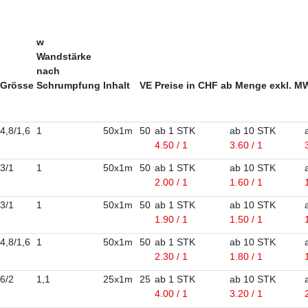
w
Wandstärke
nach
Grösse
Schrumpfung
Inhalt
VE
Preise in CHF ab Menge exkl. 
4,8/1,6
1
50x1m
50
ab 1 STK
ab 10 STK
4.50 / 1
3.60 / 1
3/1
1
50x1m
50
ab 1 STK
ab 10 STK
2.00 / 1
1.60 / 1
3/1
1
50x1m
50
ab 1 STK
ab 10 STK
1.90 / 1
1.50 / 1
4,8/1,6
1
50x1m
50
ab 1 STK
ab 10 STK
2.30 / 1
1.80 / 1
6/2
1,1
25x1m
25
ab 1 STK
ab 10 STK
4.00 / 1
3.20 / 1