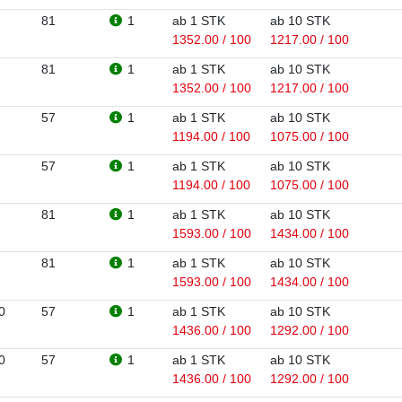
81
1
ab 1 STK
ab 10 STK
1352.00 / 100
1217.00 / 100
81
1
ab 1 STK
ab 10 STK
1352.00 / 100
1217.00 / 100
57
1
ab 1 STK
ab 10 STK
1194.00 / 100
1075.00 / 100
57
1
ab 1 STK
ab 10 STK
1194.00 / 100
1075.00 / 100
81
1
ab 1 STK
ab 10 STK
1593.00 / 100
1434.00 / 100
81
1
ab 1 STK
ab 10 STK
1593.00 / 100
1434.00 / 100
0
57
1
ab 1 STK
ab 10 STK
1436.00 / 100
1292.00 / 100
0
57
1
ab 1 STK
ab 10 STK
1436.00 / 100
1292.00 / 100