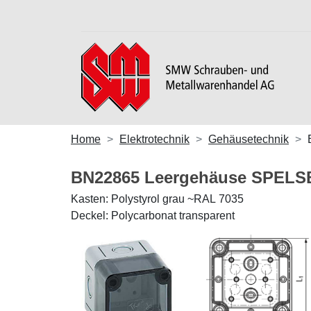
Home
Elektrotechnik
Gehäusetechnik
BN22865 Leergehäuse SPEL
Kasten: Polystyrol grau ~RAL 7035
Deckel: Polycarbonat transparent