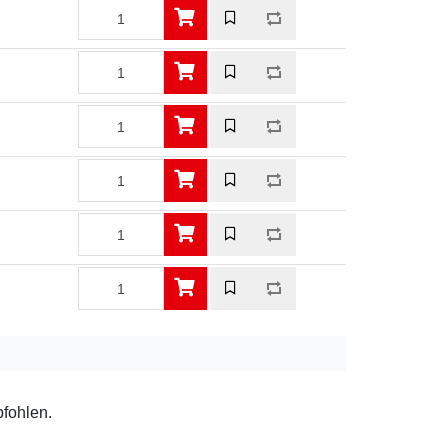
pfohlen.