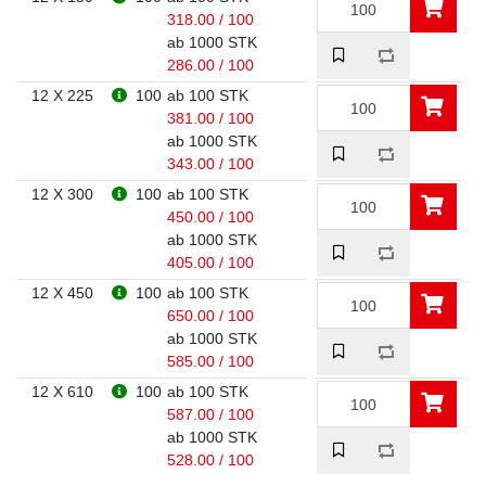
318.00 / 100
ab 1000 STK
286.00 / 100
12 X 225
100
ab 100 STK
381.00 / 100
ab 1000 STK
343.00 / 100
12 X 300
100
ab 100 STK
450.00 / 100
ab 1000 STK
405.00 / 100
12 X 450
100
ab 100 STK
650.00 / 100
ab 1000 STK
585.00 / 100
12 X 610
100
ab 100 STK
587.00 / 100
ab 1000 STK
528.00 / 100