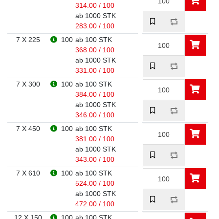
314.00 / 100
ab 1000 STK
283.00 / 100
7 X 225
100
ab 100 STK
368.00 / 100
ab 1000 STK
331.00 / 100
7 X 300
100
ab 100 STK
384.00 / 100
ab 1000 STK
346.00 / 100
7 X 450
100
ab 100 STK
381.00 / 100
ab 1000 STK
343.00 / 100
7 X 610
100
ab 100 STK
524.00 / 100
ab 1000 STK
472.00 / 100
12 X 150
100
ab 100 STK