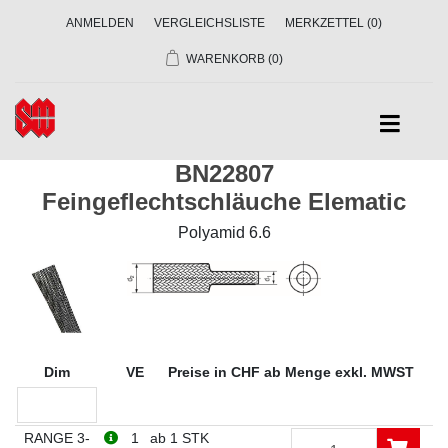
ANMELDEN
VERGLEICHSLISTE
MERKZETTEL
(0)
WARENKORB
(0)
BN22807
Feingeflechtschläuche Elematic
Polyamid 6.6
Dim
VE
Preise in CHF ab Menge exkl. MWST
RANGE 3-
1
ab 1 STK