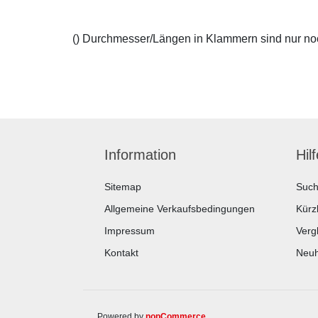
() Durchmesser/Längen in Klammern sind nur noch
Information
Hil
Sitemap
Suc
Allgemeine Verkaufsbedingungen
Kürz
Impressum
Vergl
Kontakt
Neuh
Powered by
nopCommerce