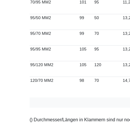
70/95 MM2
101
95
11,
95/50 MM2
99
50
13,
95/70 MM2
99
70
13,
95/95 MM2
105
95
13,
95/120 MM2
105
120
13,
120/70 MM2
98
70
14,
() Durchmesser/Längen in Klammern sind nur noch