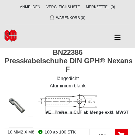
ANMELDEN
VERGLEICHSLISTE
MERKZETTEL
(0)
WARENKORB
(0)
BN22386
Presskabelschuhe DIN GPH® Nexans
F
längsdicht
Aluminium blank
Dim
VE
Preise in CHF ab Menge exkl. MWST
16 MM2 X M8
100
ab 100 STK