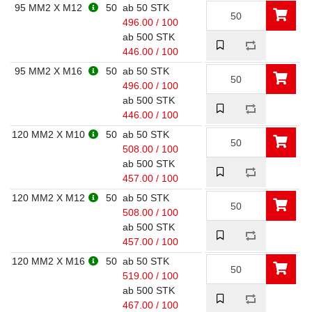
95 MM2 X M12
50
ab 50 STK
496.00 / 100
ab 500 STK
446.00 / 100
95 MM2 X M16
50
ab 50 STK
496.00 / 100
ab 500 STK
446.00 / 100
120 MM2 X M10
50
ab 50 STK
508.00 / 100
ab 500 STK
457.00 / 100
120 MM2 X M12
50
ab 50 STK
508.00 / 100
ab 500 STK
457.00 / 100
120 MM2 X M16
50
ab 50 STK
519.00 / 100
ab 500 STK
467.00 / 100