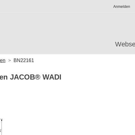
Anmelden
Webse
gen
BN22161
gen JACOB® WADI