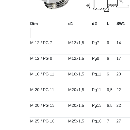
Dim
d1
d2
L
SW1
M 12 / PG 7
M12x1,5
Pg7
6
14
M 12 / PG 9
M12x1,5
Pg9
6
17
M 16 / PG 11
M16x1,5
Pg11
6
20
M 20 / PG 11
M20x1,5
Pg11
6,5
22
M 20 / PG 13
M20x1,5
Pg13
6,5
22
M 25 / PG 16
M25x1,5
Pg16
7
27