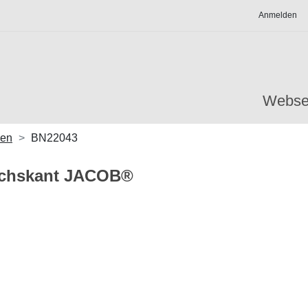
Anmelden
Webse
gen
BN22043
echskant JACOB®