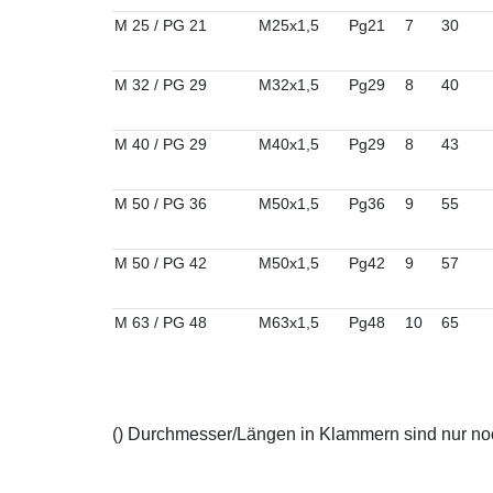
M 25 / PG 21
M25x1,5
Pg21
7
30
M 32 / PG 29
M32x1,5
Pg29
8
40
M 40 / PG 29
M40x1,5
Pg29
8
43
M 50 / PG 36
M50x1,5
Pg36
9
55
M 50 / PG 42
M50x1,5
Pg42
9
57
M 63 / PG 48
M63x1,5
Pg48
10
65
() Durchmesser/Längen in Klammern sind nur noch