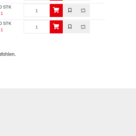
0 STK
 1
0 STK
 1
pfohlen.