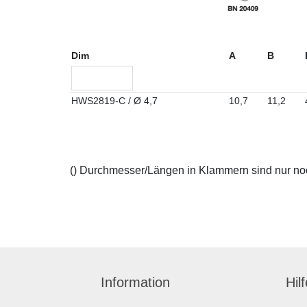
Dim
A
B
HWS2819-C / Ø 4,7
10,7
11,2
() Durchmesser/Längen in Klammern sind nur noch
Information
Hil