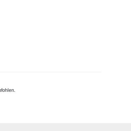
pfohlen.