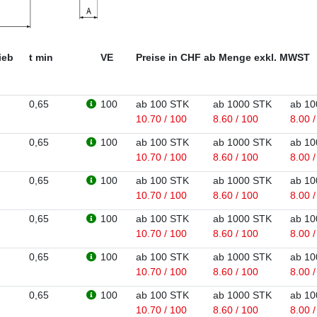
ieb
t min
VE
Preise in CHF ab Menge exkl. MWST
0,65
100
ab 100 STK
ab 1000 STK
ab 10
10.70 / 100
8.60 / 100
8.00 
0,65
100
ab 100 STK
ab 1000 STK
ab 10
10.70 / 100
8.60 / 100
8.00 
0,65
100
ab 100 STK
ab 1000 STK
ab 10
10.70 / 100
8.60 / 100
8.00 
0,65
100
ab 100 STK
ab 1000 STK
ab 10
10.70 / 100
8.60 / 100
8.00 
0,65
100
ab 100 STK
ab 1000 STK
ab 10
10.70 / 100
8.60 / 100
8.00 
0,65
100
ab 100 STK
ab 1000 STK
ab 10
10.70 / 100
8.60 / 100
8.00 