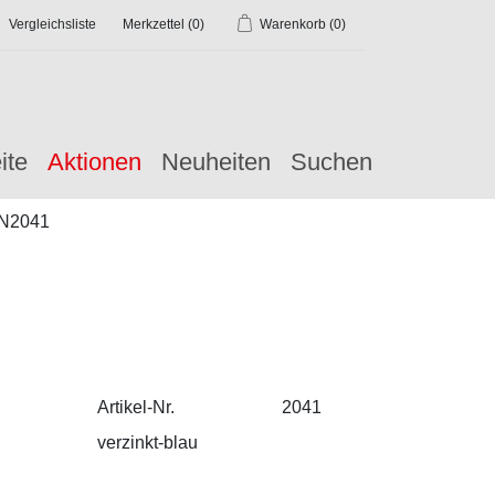
Vergleichsliste
Merkzettel
(0)
Warenkorb
(0)
ite
Aktionen
Neuheiten
Suchen
N2041
Artikel-Nr.
2041
verzinkt-blau