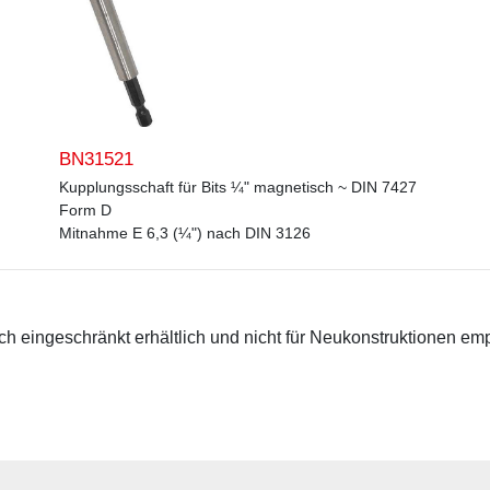
BN31521
Kupplungsschaft für Bits ¼" magnetisch ~ DIN 7427
Form D
Mitnahme E 6,3 (¼") nach DIN 3126
 eingeschränkt erhältlich und nicht für Neukonstruktionen em