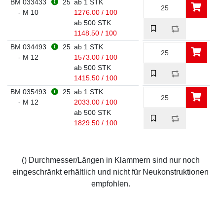
BM 033433
25
ab 1 STK
- M 10
1276.00 / 100
ab 500 STK
1148.50 / 100
BM 034493
25
ab 1 STK
- M 12
1573.00 / 100
ab 500 STK
1415.50 / 100
BM 035493
25
ab 1 STK
- M 12
2033.00 / 100
ab 500 STK
1829.50 / 100
() Durchmesser/Längen in Klammern sind nur noch
eingeschränkt erhältlich und nicht für Neukonstruktionen
empfohlen.