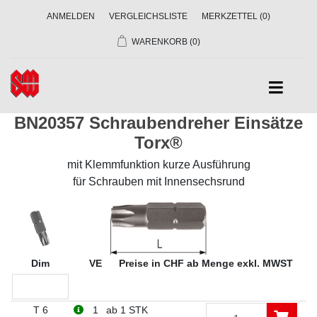
ANMELDEN
VERGLEICHSLISTE
MERKZETTEL
(0)
WARENKORB
(0)
BN20357 Schraubendreher Einsätze
Torx®
mit Klemmfunktion kurze Ausführung
für Schrauben mit Innensechsrund
Dim
VE
Preise in CHF ab Menge exkl. MWST
T 6
1
ab 1 STK