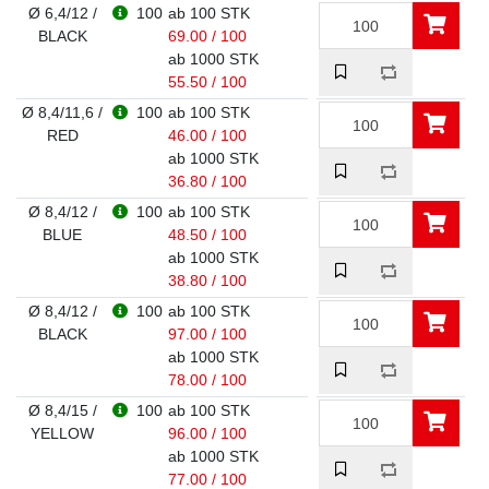
Ø 6,4/12 /
100
ab 100 STK
BLACK
69.00 / 100
ab 1000 STK
55.50 / 100
Ø 8,4/11,6 /
100
ab 100 STK
RED
46.00 / 100
ab 1000 STK
36.80 / 100
Ø 8,4/12 /
100
ab 100 STK
BLUE
48.50 / 100
ab 1000 STK
38.80 / 100
Ø 8,4/12 /
100
ab 100 STK
BLACK
97.00 / 100
ab 1000 STK
78.00 / 100
Ø 8,4/15 /
100
ab 100 STK
YELLOW
96.00 / 100
ab 1000 STK
77.00 / 100