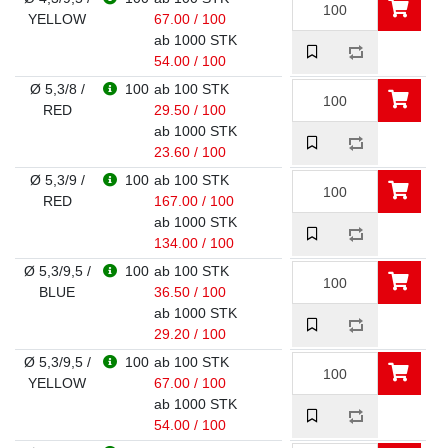
YELLOW
67.00 / 100
ab 1000 STK
54.00 / 100
Ø 5,3/8 /
100
ab 100 STK
RED
29.50 / 100
ab 1000 STK
23.60 / 100
Ø 5,3/9 /
100
ab 100 STK
RED
167.00 / 100
ab 1000 STK
134.00 / 100
Ø 5,3/9,5 /
100
ab 100 STK
BLUE
36.50 / 100
ab 1000 STK
29.20 / 100
Ø 5,3/9,5 /
100
ab 100 STK
YELLOW
67.00 / 100
ab 1000 STK
54.00 / 100