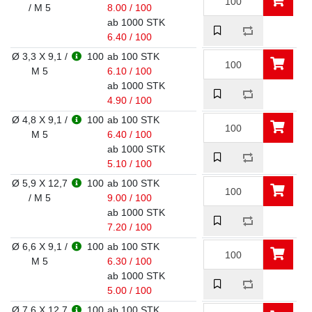
/ M 5
8.00 / 100
ab 1000 STK
6.40 / 100
Ø 3,3 X 9,1 /
100
ab 100 STK
M 5
6.10 / 100
ab 1000 STK
4.90 / 100
Ø 4,8 X 9,1 /
100
ab 100 STK
M 5
6.40 / 100
ab 1000 STK
5.10 / 100
Ø 5,9 X 12,7
100
ab 100 STK
/ M 5
9.00 / 100
ab 1000 STK
7.20 / 100
Ø 6,6 X 9,1 /
100
ab 100 STK
M 5
6.30 / 100
ab 1000 STK
5.00 / 100
Ø 7,6 X 12,7
100
ab 100 STK