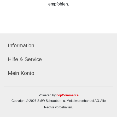
empfohlen.
Information
Hilfe & Service
Mein Konto
Powered by
nopCommerce
Copyright © 2026 SMW Schrauben- u. Metallwarenhandel AG. Alle
Rechte vorbehalten.