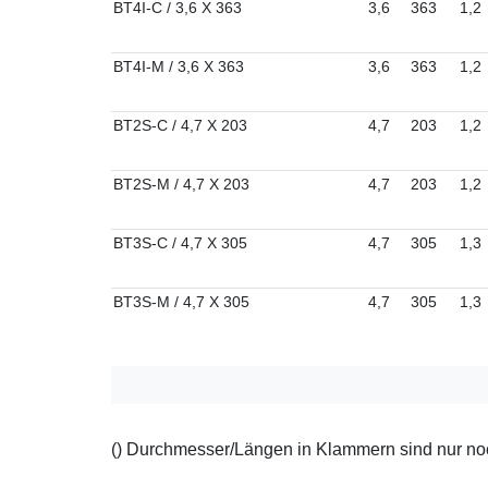
BT4I-C / 3,6 X 363
3,6
363
1,2
BT4I-M / 3,6 X 363
3,6
363
1,2
BT2S-C / 4,7 X 203
4,7
203
1,2
BT2S-M / 4,7 X 203
4,7
203
1,2
BT3S-C / 4,7 X 305
4,7
305
1,3
BT3S-M / 4,7 X 305
4,7
305
1,3
() Durchmesser/Längen in Klammern sind nur noch