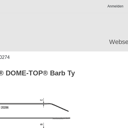
Anmelden
Webse
0274
t® DOME-TOP® Barb Ty