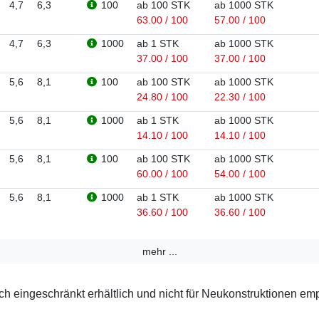
4,7
6,3
100
ab 100 STK
ab 1000 STK
63.00 / 100
57.00 / 100
4,7
6,3
1000
ab 1 STK
ab 1000 STK
37.00 / 100
37.00 / 100
5,6
8,1
100
ab 100 STK
ab 1000 STK
24.80 / 100
22.30 / 100
5,6
8,1
1000
ab 1 STK
ab 1000 STK
14.10 / 100
14.10 / 100
5,6
8,1
100
ab 100 STK
ab 1000 STK
60.00 / 100
54.00 / 100
5,6
8,1
1000
ab 1 STK
ab 1000 STK
36.60 / 100
36.60 / 100
mehr ...
 eingeschränkt erhältlich und nicht für Neukonstruktionen em