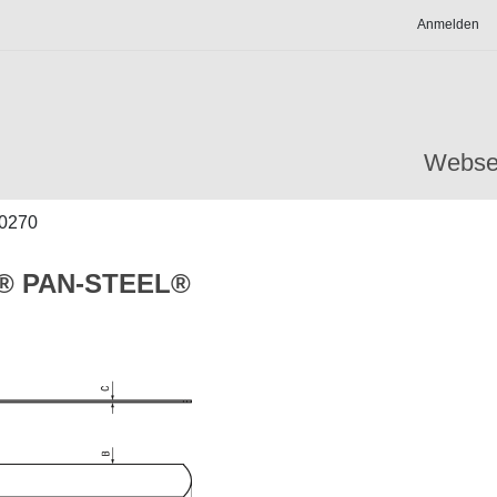
Anmelden
Webse
0270
t® PAN-STEEL®