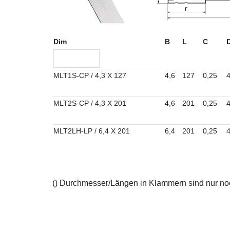
Dim
B
L
C
MLT1S-CP / 4,3 X 127
4,6
127
0,25
4
MLT2S-CP / 4,3 X 201
4,6
201
0,25
4
MLT2LH-LP / 6,4 X 201
6,4
201
0,25
4
() Durchmesser/Längen in Klammern sind nur noch