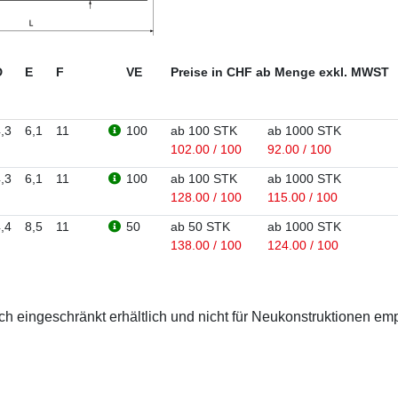
D
E
F
VE
Preise in CHF ab Menge exkl. MWST
,3
6,1
11
100
ab 100 STK
ab 1000 STK
102.00 / 100
92.00 / 100
,3
6,1
11
100
ab 100 STK
ab 1000 STK
128.00 / 100
115.00 / 100
,4
8,5
11
50
ab 50 STK
ab 1000 STK
138.00 / 100
124.00 / 100
 eingeschränkt erhältlich und nicht für Neukonstruktionen em