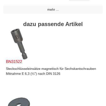
mehr ...
dazu passende Artikel
BN31522
Steckschlüsseleinsätze magnetisch für Sechskantschrauben
Mitnahme E 6,3 (¼") nach DIN 3126