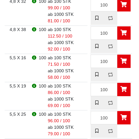
4,8 X 32
100
ab 100 STK
99.00 / 100
ab 1000 STK
81.00 / 100
4,8 X 38
100
ab 100 STK
112.50 / 100
ab 1000 STK
92.00 / 100
5,5 X 16
100
ab 100 STK
71.50 / 100
ab 1000 STK
58.00 / 100
5,5 X 19
100
ab 100 STK
86.00 / 100
ab 1000 STK
69.00 / 100
5,5 X 25
100
ab 100 STK
96.00 / 100
ab 1000 STK
79.00 / 100