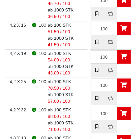
45.70 / 100
ab 1000 STK
36.50 / 100
4,2 X 16
100
ab 100 STK
51.50 / 100
ab 1000 STK
41.50 / 100
4,2 X 19
100
ab 100 STK
54.00 / 100
ab 1000 STK
43.00 / 100
4,2 X 25
100
ab 100 STK
70.50 / 100
ab 1000 STK
57.00 / 100
4,2 X 32
100
ab 100 STK
88.00 / 100
ab 1000 STK
71.00 / 100
4,8 X 13
100
ab 100 STK