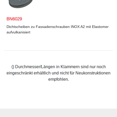
BN6029
Dichtscheiben zu Fassadenschrauben INOX A2 mit Elastomer
aufvulkanisiert
() Durchmesser/Längen in Klammern sind nur noch
eingeschränkt erhältlich und nicht für Neukonstruktionen
empfohlen.