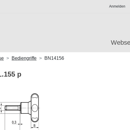
Anmelden
Webse
se
Bediengriffe
BN14156
L.155 p