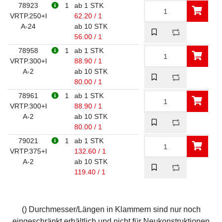
78923
1
ab 1 STK
VRTP.250+I
62.20 / 1
A-24
ab 10 STK
56.00 / 1
78958
1
ab 1 STK
VRTP.300+I
88.90 / 1
A-2
ab 10 STK
80.00 / 1
78961
1
ab 1 STK
VRTP.300+I
88.90 / 1
A-2
ab 10 STK
80.00 / 1
79021
1
ab 1 STK
VRTP.375+I
132.60 / 1
A-2
ab 10 STK
119.40 / 1
() Durchmesser/Längen in Klammern sind nur noch
eingeschränkt erhältlich und nicht für Neukonstruktionen