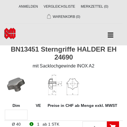
ANMELDEN
VERGLEICHSLISTE
MERKZETTEL
(0)
WARENKORB
(0)
BN13451 Sterngriffe HALDER EH
24690
mit Sacklochgewinde INOX A2
Dim
VE
Preise in CHF ab Menge exkl. MWST
Ø 40
1
ab 1 STK