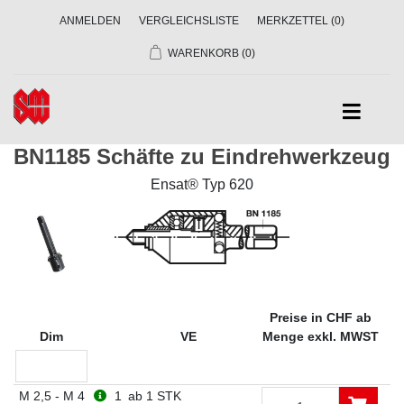
ANMELDEN
VERGLEICHSLISTE
MERKZETTEL
(0)
WARENKORB
(0)
BN1185 Schäfte zu Eindrehwerkzeug
Ensat® Typ 620
Preise in CHF ab
Dim
VE
Menge exkl. MWST
M 2,5 - M 4
1
ab 1 STK