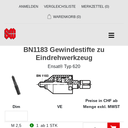
ANMELDEN
VERGLEICHSLISTE
MERKZETTEL
(0)
WARENKORB
(0)
BN1183 Gewindestifte zu
Eindrehwerkzeug
Ensat® Typ 620
Preise in CHF ab
Dim
VE
Menge exkl. MWST
M 2,5
1
ab 1 STK