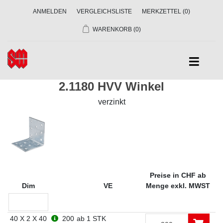
ANMELDEN
VERGLEICHSLISTE
MERKZETTEL
(0)
WARENKORB
(0)
2.1180 HVV Winkel
verzinkt
Preise in CHF ab
Dim
VE
Menge exkl. MWST
40 X 2 X 40
200
ab 1 STK