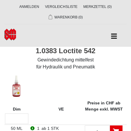
ANMELDEN
VERGLEICHSLISTE
MERKZETTEL
(0)
WARENKORB
(0)
1.0383 Loctite 542
Gewindedichtung mittelfest
für Hydraulik und Pneumatik
Preise in CHF ab
Dim
VE
Menge exkl. MWST
50 ML
1
ab 1 STK