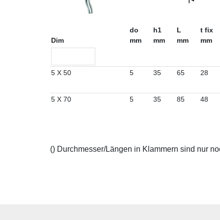
do
h1
L
t fix
Dim
mm
mm
mm
mm
5 X 50
5
35
65
28
5 X 70
5
35
85
48
() Durchmesser/Längen in Klammern sind nur noch