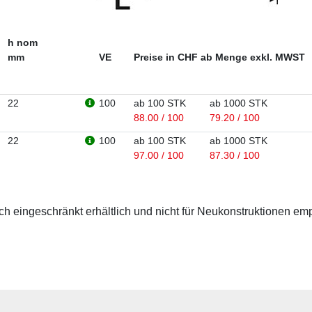
h nom
mm
VE
Preise in CHF ab Menge exkl. MWST
22
100
ab 100 STK
ab 1000 STK
88.00 / 100
79.20 / 100
22
100
ab 100 STK
ab 1000 STK
97.00 / 100
87.30 / 100
 eingeschränkt erhältlich und nicht für Neukonstruktionen em