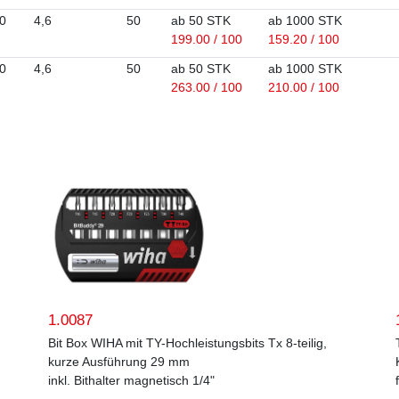
0
4,6
50
ab 50 STK
ab 1000 STK
199.00 / 100
159.20 / 100
0
4,6
50
ab 50 STK
ab 1000 STK
263.00 / 100
210.00 / 100
1.0087
Bit Box WIHA mit TY-Hochleistungsbits Tx 8-teilig,
kurze Ausführung 29 mm
inkl. Bithalter magnetisch 1/4"