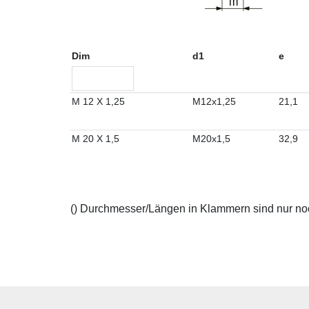
Dim
d1
e
M 12 X 1,25
M12x1,25
21,1
M 20 X 1,5
M20x1,5
32,9
() Durchmesser/Längen in Klammern sind nur noch