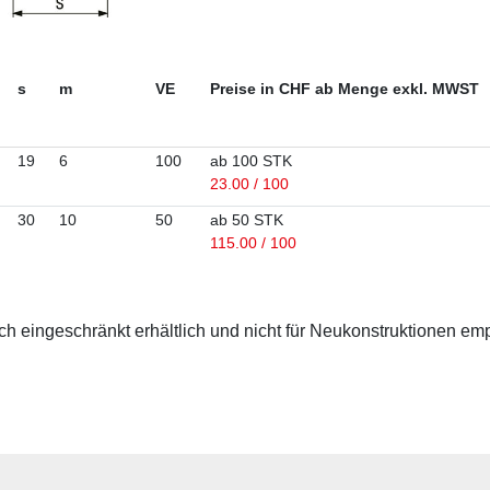
s
m
VE
Preise in CHF ab Menge exkl. MWST
19
6
100
ab 100 STK
23.00 / 100
30
10
50
ab 50 STK
115.00 / 100
 eingeschränkt erhältlich und nicht für Neukonstruktionen em