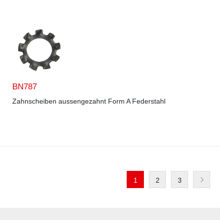
BN787
Zahnscheiben aussengezahnt Form A Federstahl
1
2
3